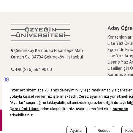
Aday Öğre
Kontenjanlar
Lise Yaz Oku
Eğitimde Fırs
Çekmeköy Kampüsü Nişantepe Mah.
Lise Yaz Ara
Orman Sk. 34794 Çekmeköy - İstanbul
Lisans Yaz A
Liseliler için 
+90(216) 564 90 00
Kampüs Ziyar
Bize Sorun
+90(216) 564 99 99
info@ozyegin.edu.tr
© 2016 Özyeğin Üniversitesi