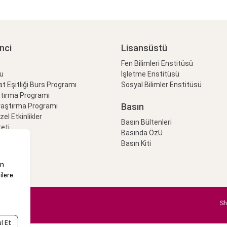
nci
Lisansüstü
Fen Bilimleri Enstitüsü
lu
İşletme Enstitüsü
at Eşitliği Burs Programı
Sosyal Bilimler Enstitüsü
ştırma Programı
Basın
raştırma Programı
Özel Etkinlikler
Basın Bültenleri
eti
Basında ÖzÜ
Basın Kiti
Sh