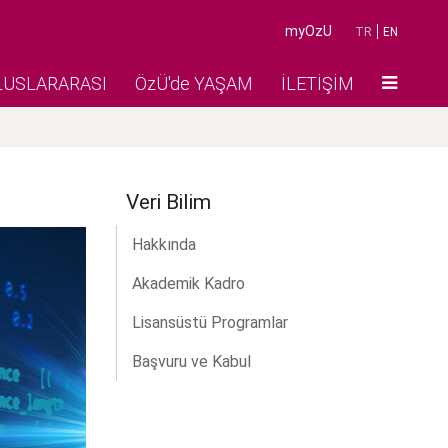
myOzU
TR
EN
LUSLARARASI
ÖzÜ'de YAŞAM
İLETİŞİM
Veri Bilim
Hakkında
Akademik Kadro
Lisansüstü Programlar
Başvuru ve Kabul