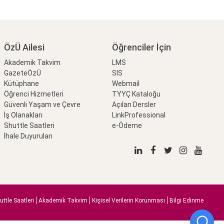
ÖzÜ Ailesi
Öğrenciler İçin
Akademik Takvim
LMS
GazeteÖzÜ
SIS
Kütüphane
Webmail
Öğrenci Hizmetleri
TYYÇ Kataloğu
Güvenli Yaşam ve Çevre
Açılan Dersler
İş Olanakları
LinkProfessional
Shuttle Saatleri
e-Ödeme
İhale Duyuruları
uttle Saatleri
Akademik Takvim
Kişisel Verilerin Korunması
Bilgi Edinme