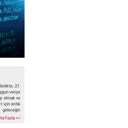
irlikte, 21.
 uygun veriye
ip olmak ve
 için kritik
e geleceğin
ha Fazla >>